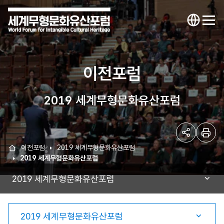
세
언
전
어
체
계
선
메
KOR
택
뉴
ENG
무
열
이전포럼
기
형
2019 세계무형문화유산포럼
문
화
공
인
이전포럼
2019 세계무형문화유산포럼
홈
유
쇄
유
2019 세계무형문화유산포럼
하
기
2019 세계무형문화유산포럼
산
2024 세계무형문화유산포럼
포
2019 세계무형문화유산포럼