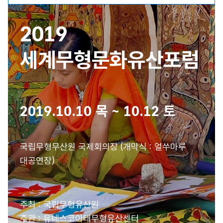
럼
2023 세계무형문화유산포럼
2019 세계무형문화유산포럼
2019
2022 세계무형문화유산포럼
초대의 글
세계무형문화유산포럼
2020 세계무형문화유산포럼
프로그램 소개
2019 세계무형문화유산포럼
발표자 소개
2019.10.10 목 ~ 10.12 토
2018 세계무형문화유산포럼
포스터
2017 세계무형문화유산포럼
국립무형무산원 국제회의장 (개막식 : 얼쑤마루
대공연장)
주최 : 국립무형유산원
주관 : 유네스코아태무형유산센터